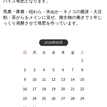
パイス堆肥となります。
馬糞・
豚糞・稲わら・米ぬか・キノコの菌床・大豆
粕・茶がらをメインに混ぜ、
微生物の働きで１年じ
っくり発酵させて堆肥を作っています。
2026年08月
日
月
火
水
木
金
土
1
2
3
4
5
6
7
8
9
10
11
12
13
14
15
16
17
18
19
20
21
22
23
24
25
26
27
28
29