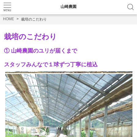
山崎農園
HOME
栽培のこだわり
栽培のこだわり
① 山崎農園のユリが届くまで
スタッフみんなで１球ずつ丁寧に植込