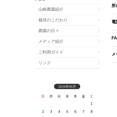
所
山崎農園紹介
栽培のこだわり
電
農園の日々
F
メディア紹介
ご利用ガイド
メ
リンク
2026年08月
日
月
火
水
木
金
土
1
2
3
4
5
6
7
8